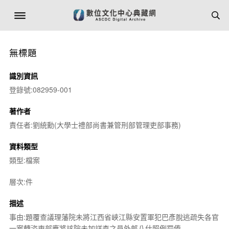
無標題
識別資訊
登錄號:082959-001
著作者
責任者:劉統勳(大學士禮部尚書兼管刑部管理吏部事務)
資料類型
類型:檔案
層次:件
描述
事由:題覆查議理藩院未將江西省峽江縣安置軍犯巴彥脫逃疏失各官
一案轉咨吏部應將該院未加詳查之員外郎八什照例罰俸