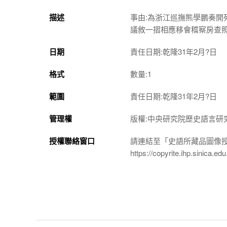
描述
事由:為浙江巡撫熊學鵬奏
議敘一摺相應移會稽察房查
日期
責任日期:乾隆31年2月?日
格式
數量:1
範圍
責任日期:乾隆31年2月?日
管理權
版權:中央研究院歷史語言研
授權聯絡窗口
請連結至「史語所藏品圖像
https://copyrite.ihp.sinica.