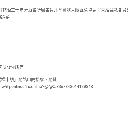
開列乾隆三十年分浙省所屬各員弁拿獲逃人賊匪清單請將未經議敘各員
照銷案
究所版權所有
授權申請」網站申請授權，網址：
edu.tw/ihponlinec/ihponline?@@0.8397848014139848