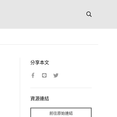
分享本文
資源連結
前往原始連結