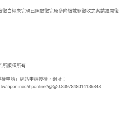
儀接徵白糧未完現已照數徵完原參降級戴罪徵收之案請准開復
究所版權所有
授權申請」網站申請授權，網址：
edu.tw/ihponlinec/ihponline?@@0.8397848014139848