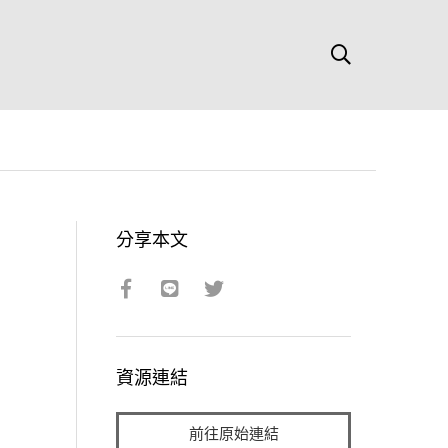
分享本文
資源連結
前往原始連結