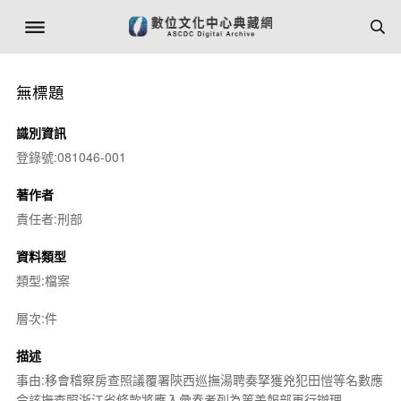
無標題
識別資訊
登錄號:081046-001
著作者
責任者:刑部
資料類型
類型:檔案
層次:件
描述
事由:移會稽察房查照議覆署陝西巡撫湯聘奏拏獲兇犯田愷等名數應
令該撫查照浙江省條款將應入彙奏者列為等差報部再行辦理