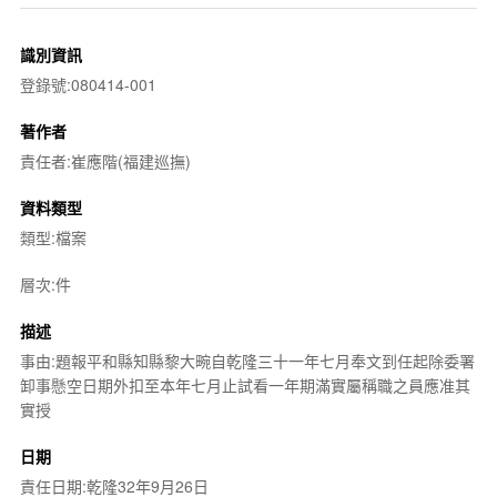
識別資訊
登錄號:080414-001
著作者
責任者:崔應階(福建巡撫)
資料類型
類型:檔案
層次:件
描述
事由:題報平和縣知縣黎大畹自乾隆三十一年七月奉文到任起除委署
卸事懸空日期外扣至本年七月止試看一年期滿實屬稱職之員應准其
實授
日期
責任日期:乾隆32年9月26日