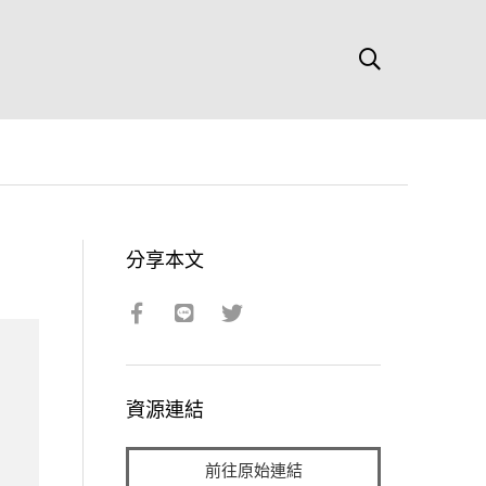
分享本文
資源連結
前往原始連結