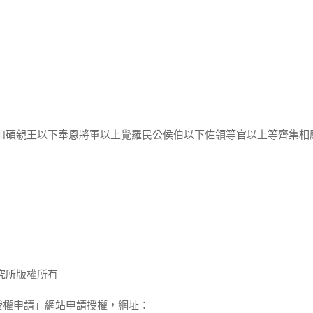
例和碩親王以下奉恩將軍以上覺羅民公侯伯以下佐領等官以上等齊集相
究所版權所有
授權申請」網站申請授權，網址：