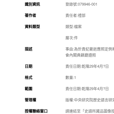
識別資訊
登錄號:079946-001
著作者
責任者:禮部
資料類型
類型:檔案
層次:件
描述
事由:為忻貴妃薨逝應照定
會內閣典籍廳遵照
日期
責任日期:乾隆29年4月?日
格式
數量:1
範圍
責任日期:乾隆29年4月?日
管理權
版權:中央研究院歷史語言研
授權聯絡窗口
請連結至「史語所藏品圖像