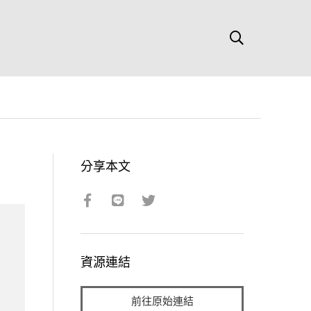
分享本文
資源連結
前往原始連結