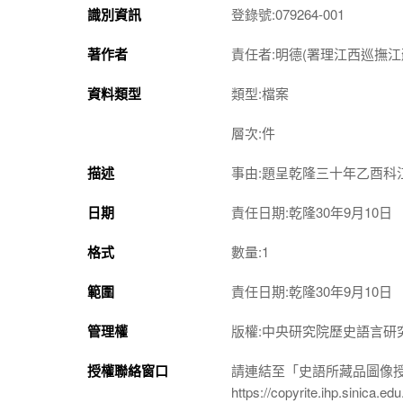
識別資訊
登錄號:079264-001
著作者
責任者:明德(署理江西巡撫江
資料類型
類型:檔案
層次:件
描述
事由:題呈乾隆三十年乙酉科
日期
責任日期:乾隆30年9月10日
格式
數量:1
範圍
責任日期:乾隆30年9月10日
管理權
版權:中央研究院歷史語言研
授權聯絡窗口
請連結至「史語所藏品圖像
https://copyrite.ihp.sinica.