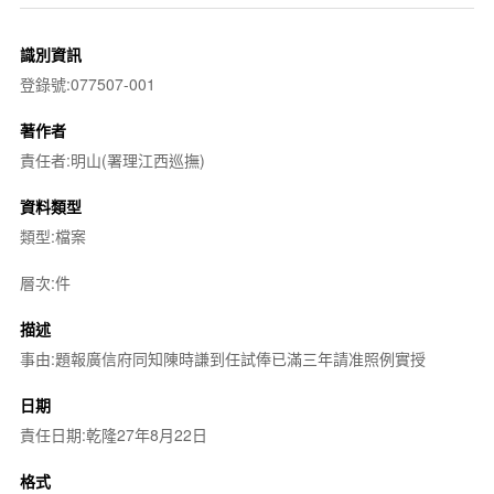
識別資訊
登錄號:077507-001
著作者
責任者:明山(署理江西巡撫)
資料類型
類型:檔案
層次:件
描述
事由:題報廣信府同知陳時謙到任試俸已滿三年請准照例實授
日期
責任日期:乾隆27年8月22日
格式