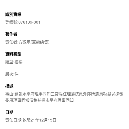
識別資訊
登錄號:076139-001
著作者
責任者:方觀承(直隸總督)
資料類型
類型:檔案
層次:件
描述
事由:題報永平府理事同知三常陞任理藩院員外郎所遺員缺擬以揀發
委用理事同知清格補授永平府理事同知
日期
責任日期:乾隆21年12月15日