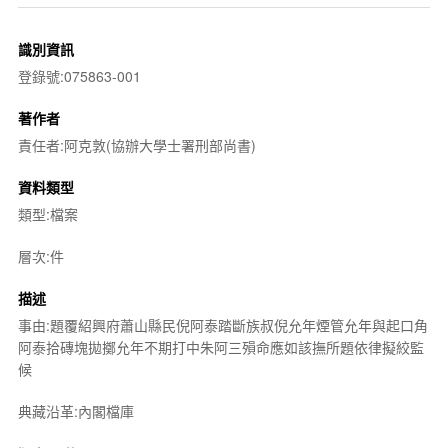
識別資訊
登錄號:075863-001
著作者
責任者:阿克敦(協辦大學士署刑部尚書)
資料類型
類型:檔案
層次:件
描述
事由:題覆紹興府蕭山縣民倪阿泰踏斷族叔倪允年煙管允年與起口角
阿泰拾磚塊拋擲允年不期打中朱阿三殞命應如該撫所題依律擬絞監
候
典藏沿革:內閣檔庫