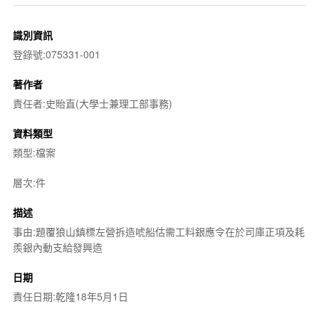
識別資訊
登錄號:075331-001
著作者
責任者:史貽直(大學士兼理工部事務)
資料類型
類型:檔案
層次:件
描述
事由:題覆狼山鎮標左營拆造唬船估需工料銀應令在於司庫正項及耗
羨銀內動支給發興造
日期
責任日期:乾隆18年5月1日