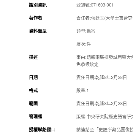
識別資訊
登錄號:071603-001
著作者
責任者:張廷玉(大學士兼管吏
資料類型
類型:檔案
層次:件
描述
事由:題報兩廣揀發試用鹽
免恭候欽定
日期
責任日期:乾隆8年2月28日
格式
數量:1
範圍
責任日期:乾隆8年2月28日
管理權
版權:中央研究院歷史語言研
授權聯絡窗口
請連結至「史語所藏品圖像