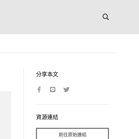
分享本文
資源連結
前往原始連結