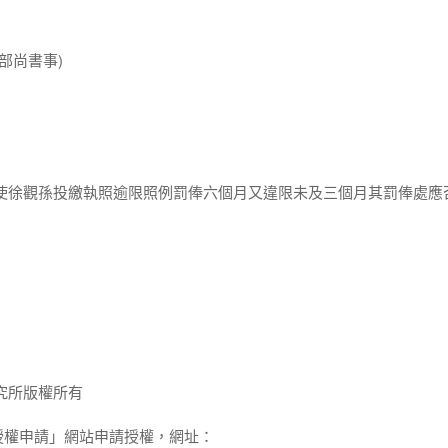
部尚書事)
大使徐觀孫投繳執照逾限照例罰俸六個月又違限未及三個月其罰俸處應
究所版權所有
授權申請」網站申請授權，網址：