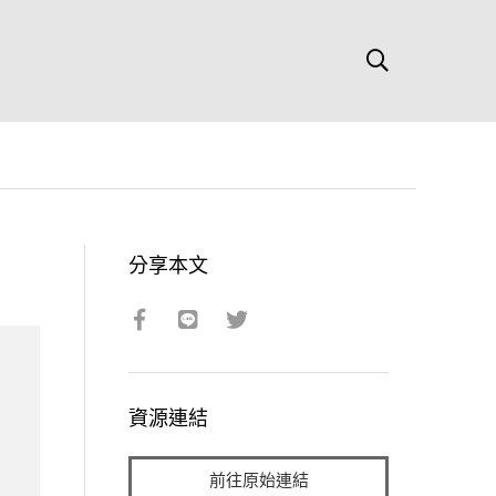
分享本文
資源連結
前往原始連結