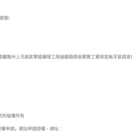
總督)
睢廳屬睢州上汛高家寨搶鑲埽工用過銀兩俱係實實工實用並無浮冒請准
究所版權所有
授權申請」網站申請授權，網址：