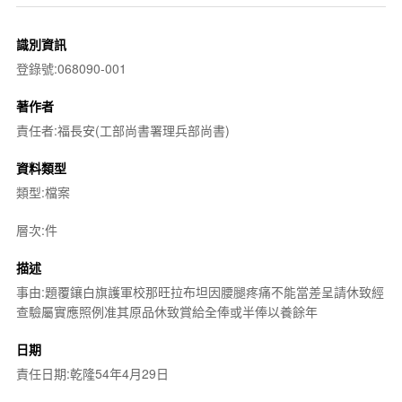
識別資訊
登錄號:068090-001
著作者
責任者:福長安(工部尚書署理兵部尚書)
資料類型
類型:檔案
層次:件
描述
事由:題覆鑲白旗護軍校那旺拉布坦因腰腿疼痛不能當差呈請休致經
查驗屬實應照例准其原品休致賞給全俸或半俸以養餘年
日期
責任日期:乾隆54年4月29日