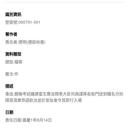
識別資訊
登錄號:065791-001
著作者
責任者:德明(禮部尚書)
資料類型
類型:檔案
層次:件
描述
事由:題報考試繙譯童生應派閱卷大臣司員謹將各衙門送到職名分別
繕寫清單恭請欽派並於宣旨後令其即行入場
日期
責任日期:嘉慶1年8月14日