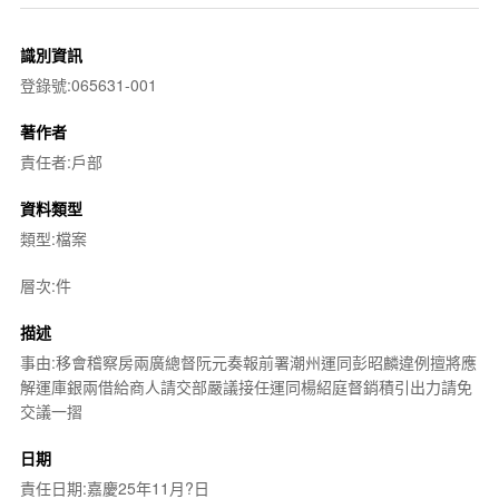
識別資訊
登錄號:065631-001
著作者
責任者:戶部
資料類型
類型:檔案
層次:件
描述
事由:移會稽察房兩廣總督阮元奏報前署潮州運同彭昭麟違例擅將應
解運庫銀兩借給商人請交部嚴議接任運同楊紹庭督銷積引出力請免
交議一摺
日期
責任日期:嘉慶25年11月?日