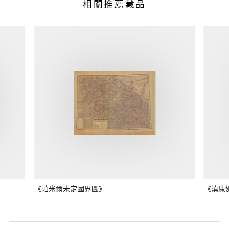
相關推薦藏品
《帕米爾未定國界圖》
《滇康