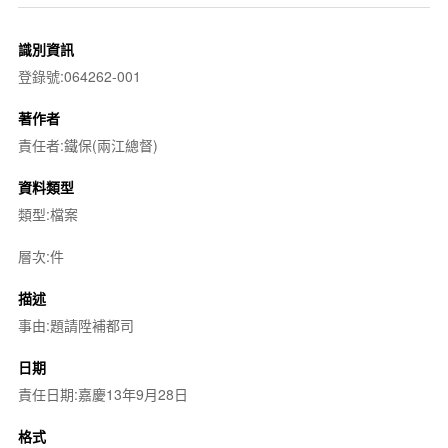
識別資訊
登錄號:064262-001
著作者
責任者:鐵保(兩江總督)
資料類型
類型:檔案
層次:件
描述
事由:題請陞補都司
日期
責任日期:嘉慶13年9月28日
格式