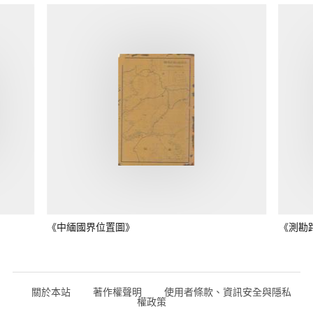
《中緬國界位置圖》
《測勘
關於本站
著作權聲明
使用者條款、資訊安全與隱私
權政策