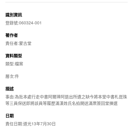
識別資訊
登錄號:060324-001
著作者
責任者:蒙古堂
資料類型
類型:檔案
層次:件
描述
事由:為批本處行走中書阿爾琫阿退出所遺之缺今將本堂中書札崑珠
等三員保送即將該員等履歷滿漢姓氏名掐開送滿票簽回堂揀選
日期
責任日期:道光13年7月30日