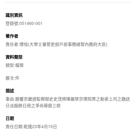
識別資訊
登錄號:051460-001
著作者
責任者:傅恒(大學士兼管吏部戶部事務總管內務府大臣)
資料類型
類型:檔案
層次:件
描述
事由:題覆京畿道監察御史史茂條陳嚴禁京債短票之勒索上司之餽送
分派服飾日用之爭尚華靡三款
日期
責任日期:乾隆23年4月15日