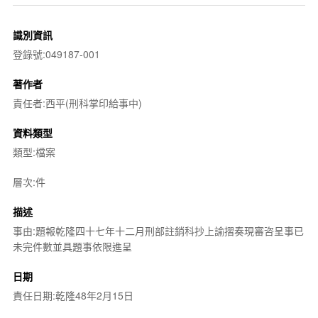
識別資訊
登錄號:049187-001
著作者
責任者:西平(刑科掌印給事中)
資料類型
類型:檔案
層次:件
描述
事由:題報乾隆四十七年十二月刑部註銷科抄上諭摺奏現審咨呈事已
未完件數並具題事依限進呈
日期
責任日期:乾隆48年2月15日