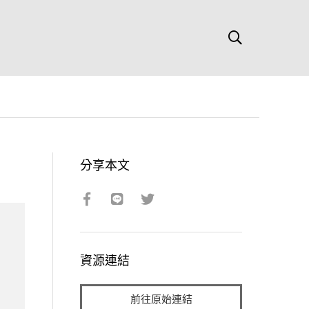
分享本文
資源連結
前往原始連結