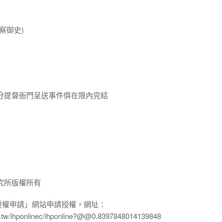
察御史)
分提督衙門呈送事件俱在限內完結
究所版權所有
授權申請」網站申請授權，網址：
edu.tw/ihponlinec/ihponline?@@0.8397848014139848