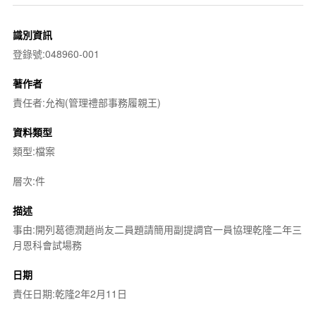
識別資訊
登錄號:048960-001
著作者
責任者:允祹(管理禮部事務履親王)
資料類型
類型:檔案
層次:件
描述
事由:開列葛德潤趙尚友二員題請簡用副提調官一員協理乾隆二年三
月恩科會試場務
日期
責任日期:乾隆2年2月11日