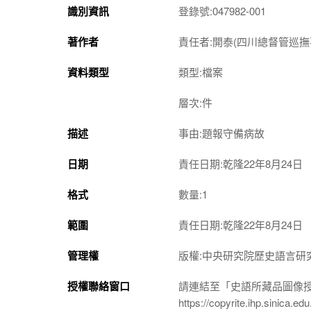
識別資訊
登錄號:047982-001
著作者
責任者:開泰(四川總督管巡撫
資料類型
類型:檔案
層次:件
描述
事由:題報守備病故
日期
責任日期:乾隆22年8月24日
格式
數量:1
範圍
責任日期:乾隆22年8月24日
管理權
版權:中央研究院歷史語言研
授權聯絡窗口
請連結至「史語所藏品圖像
https://copyrite.ihp.sinica.