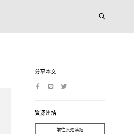
分享本文
資源連結
前往原始連結