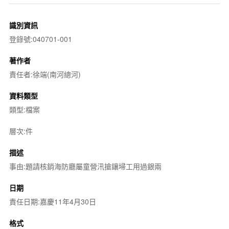
識別資訊
登錄號:040701-001
著作者
責任者:徐端(南河總河)
資料類型
類型:檔案
層次:件
描述
事由:題請核銷海防廳屬童營汛搶鑲埽工用過銀兩
日期
責任日期:嘉慶11年4月30日
格式