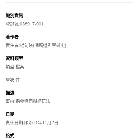
識別資訊
登錄號:038917-001
著作者
責任者:楊旬瑛(湖廣道監察御史)
資料類型
類型:檔案
層次:件
描述
事由:揭參選司攬權玩法
日期
責任日期:順治11年11月?日
格式