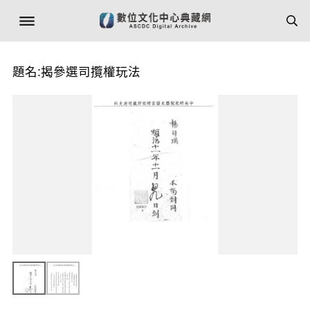
題名:揭參選司攬權玩法