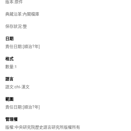
版本:原件
典藏沿革:內閣檔庫
保存狀況:整
日期
責任日期:[順治?年]
格式
數量:1
語言
語文:chi-漢文
範圍
責任日期:[順治?年]
管理權
版權:中央研究院歷史語言研究所版權所有