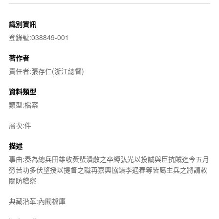
識別資訊
登錄號:038849-001
著作者
責任者:張存仁(浙江總督)
資料類型
類型:檔案
層次:件
描述
事由:奏為總兵田雄收黃蜚潰散之卒縛弘光以投誠與臣抗賊迄今五月
勞苦功多伏望授以提督之職再嘉興協鎮李遇春等皆屬主兵之將請敕
關防稽察
典藏沿革:內閣檔庫