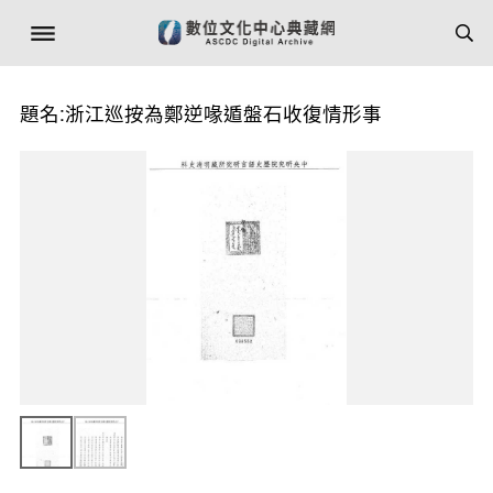
題名:浙江巡按為鄭逆喙遁盤石收復情形事