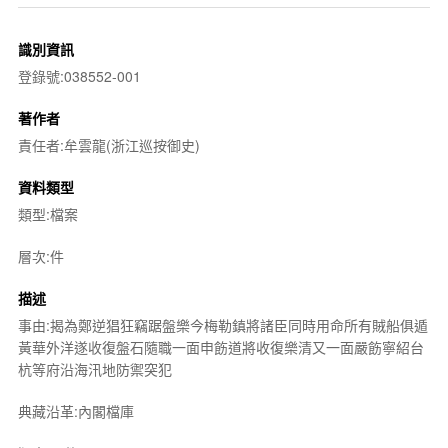
識別資訊
登錄號:038552-001
著作者
責任者:牟雲龍(浙江巡按御史)
資料類型
類型:檔案
層次:件
描述
事由:揭為鄭逆猖狂竊踞盤樂今梅勒鎮將諸臣同時用命所有賊船俱遁
黃華外洋遂收復盤石隨職一面申飭道將收復樂清又一面嚴飭寧紹台
杭等府沿海汛地防禦突犯
典藏沿革:內閣檔庫