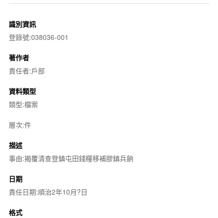
識別資訊
登錄號:038036-001
著作者
責任者:戶部
資料類型
類型:檔案
層次:件
描述
事由:揭覆清查登鎮屯田錢糧移補膠鎮兵餉
日期
責任日期:順治2年10月?日
格式