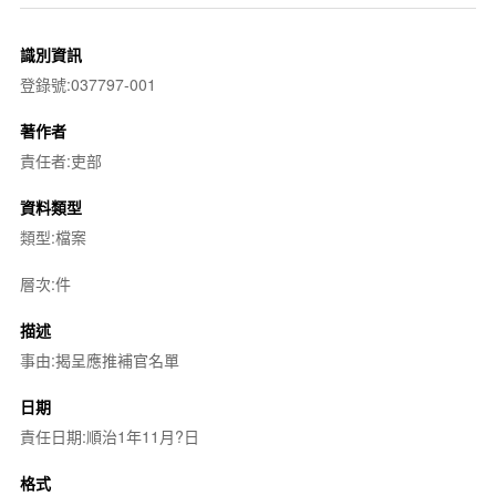
識別資訊
登錄號:037797-001
著作者
責任者:吏部
資料類型
類型:檔案
層次:件
描述
事由:揭呈應推補官名單
日期
責任日期:順治1年11月?日
格式