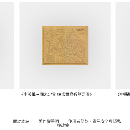
《中英俄三國未定界 帕米爾附近簡要圖》
《中蘇
關於本站
著作權聲明
使用者條款、資訊安全與隱私
權政策