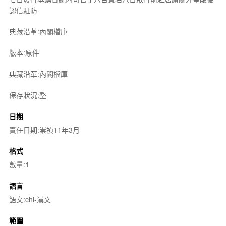
認信駐防
典藏沿革:內閣檔庫
版本:原件
典藏沿革:內閣檔庫
保存狀況:整
日期
責任日期:崇禎11年3月
格式
數量:1
語言
語文:chi-漢文
範圍