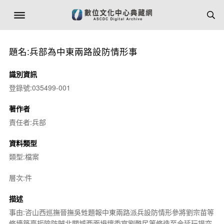
題名:兵部為中東兩路設防情形事
識別資訊
登錄號:035499-001
著作者
責任者:兵部
資料類型
類型:檔案
層次:件
描述
事由:咨山西巡撫晉撫吳甡題報中東兩路派兵設防情形參將劉宗苗等
修墻築臺扼險防賊北關城西面坍壞委官劉甦民等修造至今延玩提究