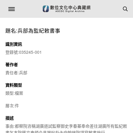
題名:兵部為監紀敕書事
識別資訊
登錄號:035245-001
著作者
責任者:兵部
資料類型
類型:檔案
層次:件
描述
事由:都察院咨稱湖廣道試監察御史李春蓁奉命差往湖廣所有監紀敕
書乞本院移文會領合具揭帖赴內府翰林院請寫敕書施行