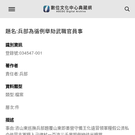
題名:兵部為循例舉劾武職官員事
識別資訊
登錄號:034547-001
著作者
責任者:兵部
資料類型
類型:檔案
層次:件
描述
事由:咨山東巡撫兵部題覆山東即墨營守備王化遠冒領軍糧假公濟私
合依冒支軍糧入己律杖一百流三千里照例納徒米贖罪