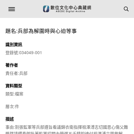
題名:兵部為解圍時與心迫等事
識別資訊
登錄號:034049-001
著作者
責任者:兵部
資料類型
類型:檔案
層次:件
描述
事由:劄張監軍等兵部遵旨看議錦衣衛指揮祖澤溥志切國恩心傷父難
慨然請纓奉御批著監軍炤關內簡選五千精銳速付祖澤溥立圖救解