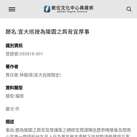
題名:宣大巡按為陵園之肩背宜厚事
識別資訊
登錄號:033919-001
著作者
責任者:林銘球(宣大巡按御史)
資料類型
類型:檔案
層次:件
描述
事由:題為陵園之肩背宜厚護衛之綢繆宜周謹陳巡歷恭睹陵後及閱南
山宣東一帶情形伏乞皇上自為萬年根本慮敕下該部酌議修建增兵事