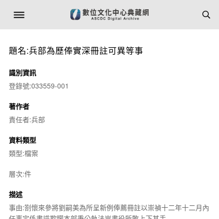
題名:兵部為歷俸實深冊註可異等事
識別資訊
登錄號:033559-001
著作者
責任者:兵部
資料類型
類型:檔案
層次:件
描述
事由:劄懷來參將劉嗣美為所呈新例俸薦冊註以崇禎十二年十二月內
任事定係書識欺朦本部秉公執法豈書役所敢上下其手