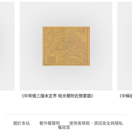
《中英俄三國未定界 帕米爾附近簡要圖》
《中蘇
關於本站
著作權聲明
使用者條款、資訊安全與隱私
權政策