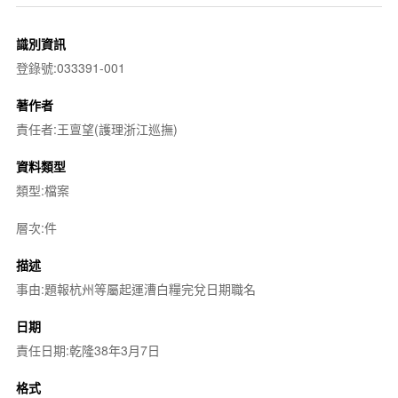
識別資訊
登錄號:033391-001
著作者
責任者:王亶望(護理浙江巡撫)
資料類型
類型:檔案
層次:件
描述
事由:題報杭州等屬起運漕白糧完兌日期職名
日期
責任日期:乾隆38年3月7日
格式