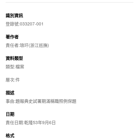
識別資訊
登錄號:033207-001
著作者
責任者:琅玕(浙江巡撫)
資料類型
類型:檔案
層次:件
描述
事由:題報典史試署期滿稱職照例保題
日期
責任日期:乾隆53年9月6日
格式