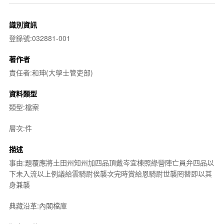
識別資訊
登錄號:032881-001
著作者
責任者:和珅(大學士管吏部)
資料類型
類型:檔案
層次:件
描述
事由:題覆應將土田州知州加四品頂戴岑宜棟照綠營陣亡員弁四品以
下未入流以上例議給雲騎尉俟襲次完時賞給恩騎尉世襲罔替即以其
身兼襲
典藏沿革:內閣檔庫