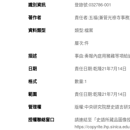
識別資訊
登錄號:032786-001
著作者
責任者:五福(兼管光祿寺事務
資料類型
類型:檔案
層次:件
描述
事由:奏報內庭用豬雞等項給
日期
責任日期:乾隆21年7月14日
格式
數量:1
範圍
責任日期:乾隆21年7月14日
管理權
版權:中央研究院歷史語言研
授權聯絡窗口
請連結至「史語所藏品圖像
https://copyrite.ihp.sinica.