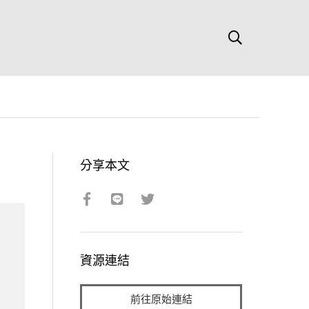
分享本文
資源連結
前往原始連結