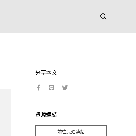
分享本文
資源連結
前往原始連結