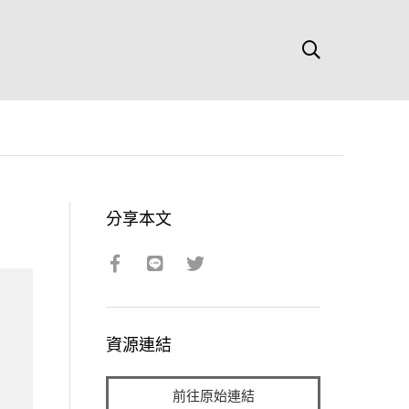
分享本文
資源連結
前往原始連結