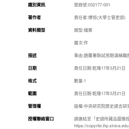
識別資訊
登錄號:032177-001
著作者
責任者:傅恒(大學士管吏部)
資料類型
類型:檔案
層次:件
描述
事由:題覆署縣試用期滿稱職
日期
責任日期:乾隆17年3月21日
格式
數量:1
範圍
責任日期:乾隆17年3月21日
管理權
版權:中央研究院歷史語言研
授權聯絡窗口
請連結至「史語所藏品圖像
https://copyrite.ihp.sinica.