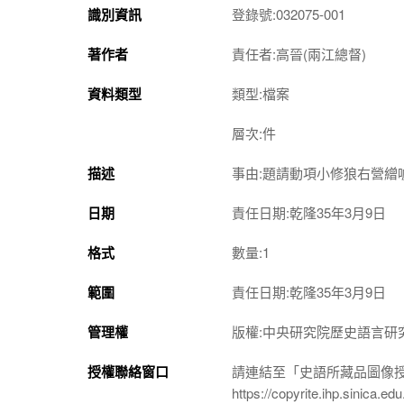
識別資訊
登錄號:032075-001
著作者
責任者:高晉(兩江總督)
資料類型
類型:檔案
層次:件
描述
事由:題請動項小修狼右營繒
日期
責任日期:乾隆35年3月9日
格式
數量:1
範圍
責任日期:乾隆35年3月9日
管理權
版權:中央研究院歷史語言研
授權聯絡窗口
請連結至「史語所藏品圖像
https://copyrite.ihp.sinica.