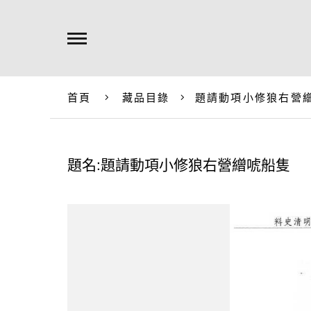
首頁
藏品目錄
題請動項小修狼右營
題名:題請動項小修狼右營繒唬船隻