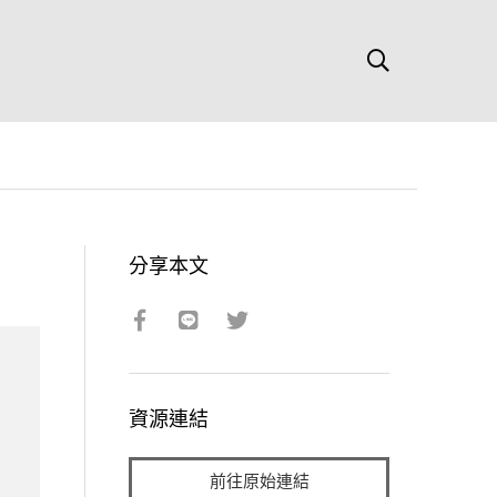
分享本文
資源連結
前往原始連結