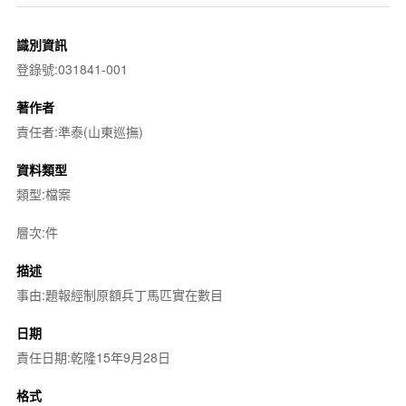
識別資訊
登錄號:031841-001
著作者
責任者:準泰(山東巡撫)
資料類型
類型:檔案
層次:件
描述
事由:題報經制原額兵丁馬匹實在數目
日期
責任日期:乾隆15年9月28日
格式