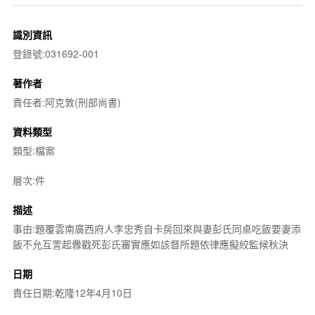
識別資訊
登錄號:031692-001
著作者
責任者:阿克敦(刑部尚書)
資料類型
類型:檔案
層次:件
描述
事由:題覆雲南廣西府人李忠秀自卡房回來與妻彭氏同桌吃飯要妻添
飯不允互詈起釁戳死彭氏審實應如該督所題依律應擬絞監候秋決
日期
責任日期:乾隆12年4月10日