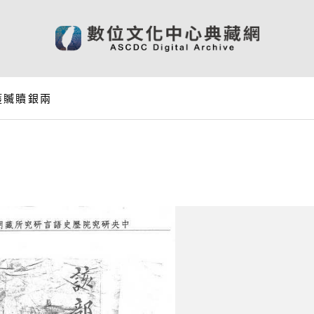
獲贓贖銀兩