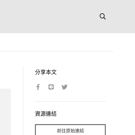
分享本文
資源連結
前往原始連結