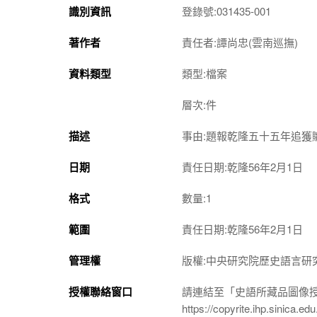
識別資訊
登錄號:031435-001
著作者
責任者:譚尚忠(雲南巡撫)
資料類型
類型:檔案
層次:件
描述
事由:題報乾隆五十五年追獲
日期
責任日期:乾隆56年2月1日
格式
數量:1
範圍
責任日期:乾隆56年2月1日
管理權
版權:中央研究院歷史語言研
授權聯絡窗口
請連結至「史語所藏品圖像
https://copyrite.ihp.sinica.