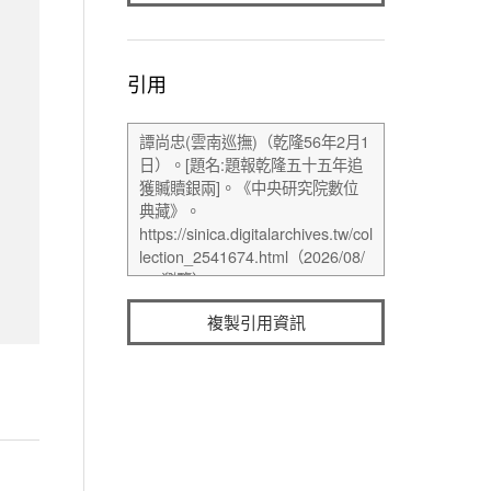
引用
複製引用資訊