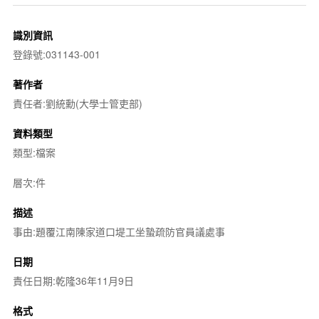
識別資訊
登錄號:031143-001
著作者
責任者:劉統勳(大學士管吏部)
資料類型
類型:檔案
層次:件
描述
事由:題覆江南陳家道口堤工坐蟄疏防官員議處事
日期
責任日期:乾隆36年11月9日
格式