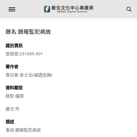
題名:題報監犯病故
識別資訊
登錄號:031065-001
著作者
責任者:吳士功(福建巡撫)
資料類型
類型:檔案
層次:件
描述
事由:題報監犯病故