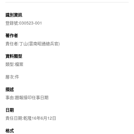
識別資訊
登錄號:030523-001
著作者
責任者:丁山(雲南昭通總兵官)
資料類型
類型:檔案
層次:件
描述
事由:題報接印任事日期
日期
責任日期:乾隆16年6月12日
格式